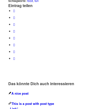
Schlagworte:
food
,
fun
Eintrag teilen
Das könnte Dich auch interessieren
A nice post
This is a post with post type
„Link“