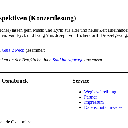
rspektiven (Konzertlesung)
cher) lassen gern Musik und Lyrik aus alter und neuer Zeit aufeinan
phieren. Van Eyck und Isang Yun. Joseph von Eichendorff. Drosselges
n
Gaia-Zweck
gesammelt.
en an der Bergkirche, bitte
Stadthausgarage
ansteuern!
e Osnabrück
Service
Wegbeschreibung
Partner
Impressum
Datenschutzhinweise
meinde Osnabrück